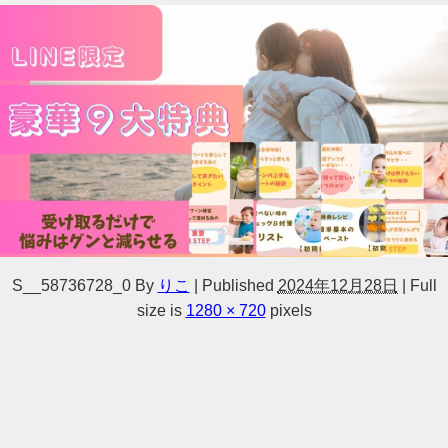
S__58736728_0
By
りこ
|
Published
2024年12月28日
|
Full
size is
1280 × 720
pixels